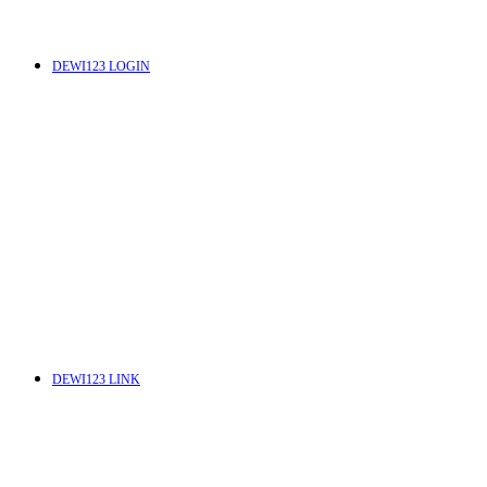
DEWI123 LOGIN
DEWI123 LINK