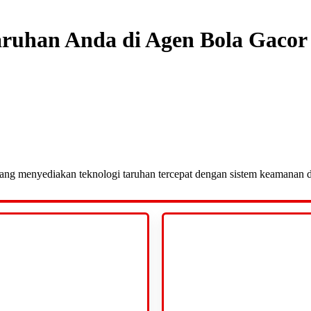
aruhan Anda di Agen Bola Gacor
g menyediakan teknologi taruhan tercepat dengan sistem keamanan dat